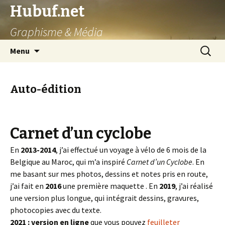
Hubuf.net
Graphisme & Média
Aller
Recherc
Menu
au
contenu
Auto-édition
Carnet d’un cyclobe
En
2013-2014
, j’ai effectué un voyage à vélo de 6 mois de la
Belgique au Maroc, qui m’a inspiré
Carnet d’un Cyclobe
.
En
me basant sur mes photos, dessins et notes pris en route,
j’ai fait en
2016
une première maquette . En
2019
, j’ai réalisé
une version plus longue, qui intégrait dessins, gravures,
photocopies avec du texte.
2021 :
version en ligne
que vous pouvez
feuilleter